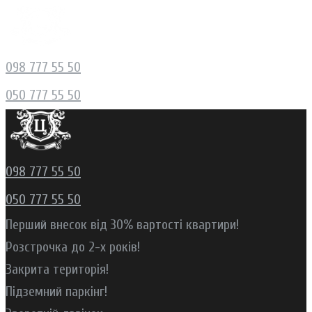
Skip
to
content
098 777 55 50
050 777 55 50
098 777 55 50
050 777 55 50
Перший внесок від 30% вартості квартири!
Розстрочка до 2-х років!
Закрита територія!
Підземний паркінг!