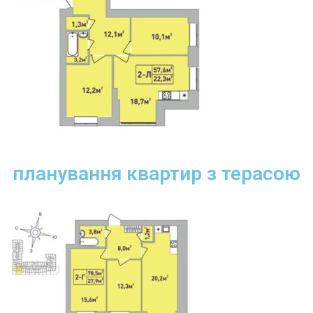
планування квартир з терасою