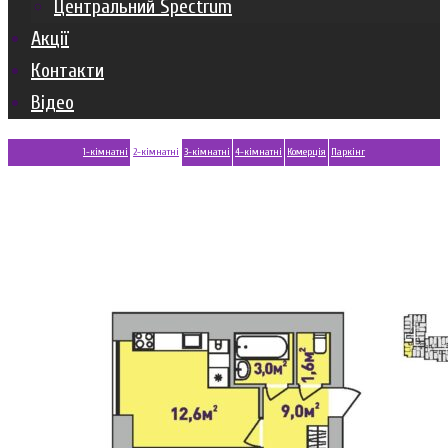
Центральний Spectrum
Акції
Контакти
Відео
2-
1-кімнатні
2-кімнатні
3-кімнатні
4-кімнатні
Комерція
Паркінг
кімнатні