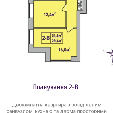
Планування 2-В
Двокімнатна квартира з розідільним
санвузлом, кухнею та двома просторими