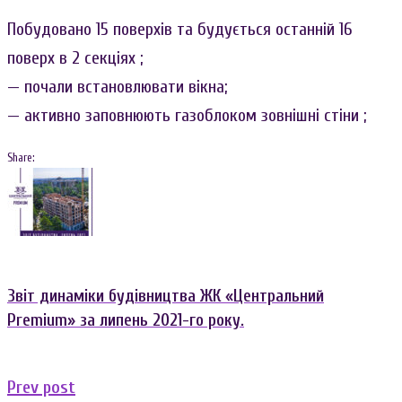
Побудовано 15 поверхів та будується останній 16
поверх в 2 секціях ;
— почали встановлювати вікна;
— активно заповнюють газоблоком зовнішні стіни ;
Share:
Навигация
Facebook
Twitter
Google+
LinkedIn
по
записям
Звіт динаміки будівництва ЖК «Центральний
Premium» за липень 2021-го року.
Previous
Prev post