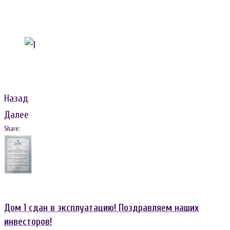
Назад
Далее
Share:
Навигация
Facebook
Twitter
Google+
LinkedIn
по
записям
Дом 1 сдан в эксплуатацию! Поздравляем наших
инвесторов!