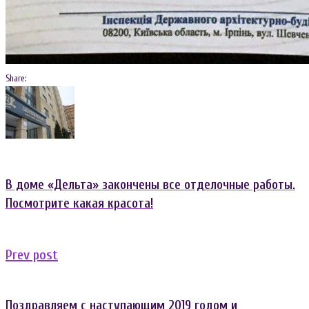
Share:
Навигация
Facebook
Twitter
Google+
LinkedIn
по
записям
В доме «Дельта» закончены все отделочные работы.
Посмотрите какая красота!
Previous
Prev post
post:
Поздравляем с наступающим 2019 годом и