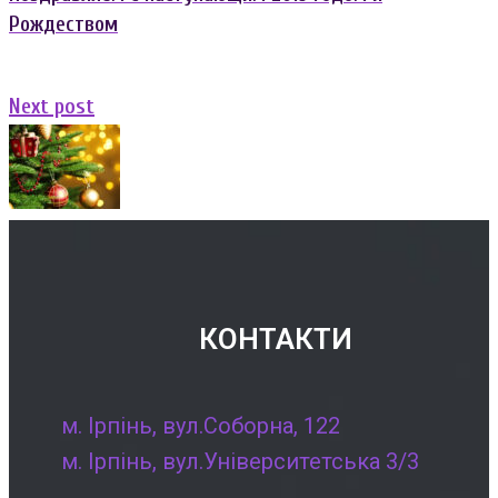
Рождеством
Next
Next post
post:
КОНТАКТИ
м. Ірпінь, вул.Соборна, 122
м. Ірпінь, вул.Університетська 3/3