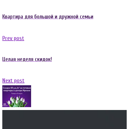
записям
Квартира для большой и дружной семьи
Previous
Prev post
post:
Целая неделя скидок!
Next
Next post
post: