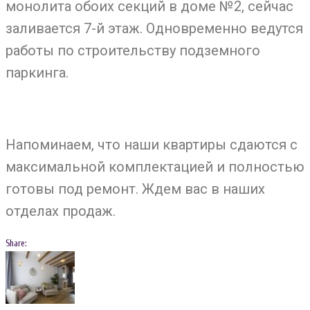
монолита обоих секций в доме №2, сейчас
заливается 7-й этаж. Одновременно ведутся
работы по строительству подземного
паркинга.
Напоминаем, что наши квартиры сдаются с
максимальной комплектацией и полностью
готовы под ремонт. Ждем вас в наших
отделах продаж.
Share:
Навигация
Facebook
Twitter
Google+
LinkedIn
по