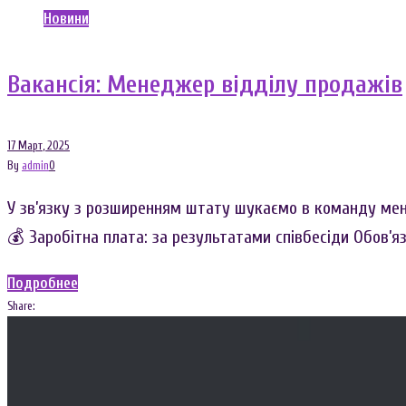
Новини
Вакансія: Менеджер відділу продажів
17
Март
, 2025
By
admin
0
У зв’язку з розширенням штату шукаємо в команду менед
💰 Заробітна плата: за результатами співбесіди Обов’я
Подробнее
Share:
Facebook
Twitter
Google+
LinkedIn