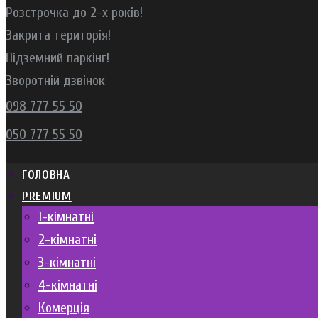
Розстрочка до 2-х років!
Закрита територія!
Підземний паркінг!
Зворотній дзвінок
098 777 55 50
050 777 55 50
ГОЛОВНА
PREMIUM
1-кімнатні
2-кімнатні
3-кімнатні
4-кімнатні
Комерція