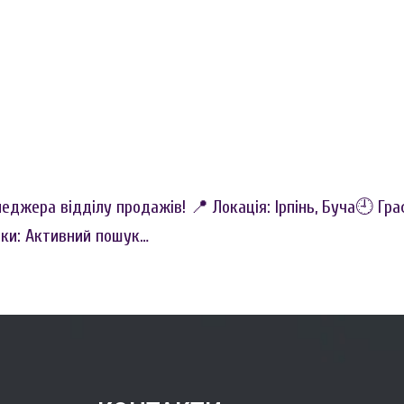
жера відділу продажів! 📍 Локація: Ірпінь, Буча🕘 Графі
зки: Активний пошук…